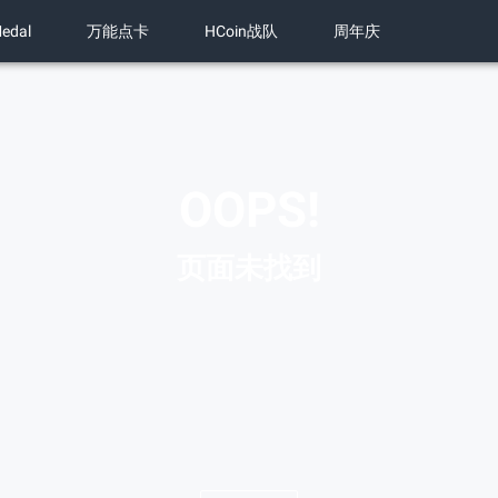
edal
万能点卡
HCoin战队
周年庆
OOPS!
页面未找到